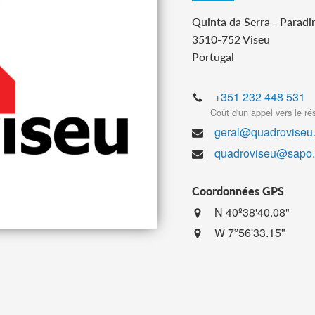
Quinta da Serra - Paradi
3510-752 Viseu
Portugal
+351 232 448 531
Coût d'un appel vers le rés
geral@quadroviseu
quadroviseu@sapo.
Coordonnées GPS
N 40º38'40.08"
W 7º56'33.15"